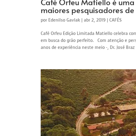
Café Orfeu Matiello é u
maiores pesquisadores de
por
Edenilso Gavlak
|
abr 2, 2019
|
CAFÉS
Café Orfeu Edição Limitada Matiello celebra com
em busca do grão perfeito. Com atenção e pers
anos de experiência neste meio -, Dr. José Braz