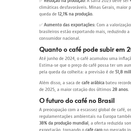
✅
Redução na produção:
A safra 2025 deve ser
climáticas desfavoráveis. Minas Gerais, maior 
queda de
12,1% na produção
.
✅
Aumento das exportações:
Com a valorização
brasileiros estão exportando mais, reduzindo a
consumidor nacional.
Quanto o café pode subir em 
Até junho de 2024, o café acumulou uma inflaç
Estima-se que o preço do café possa ter um a
pela queda da colheita: a previsão é de
51,8 mi
Além disso, a saca de
café arábica
bateu record
de 2025, a maior cotação dos últimos
28 anos
.
O futuro do café no Brasil
A preocupação com a escassez global de café, 
regulamentações ambientais na Europa também
38% da produção mundial
, a oferta reduzida so
exportação, tornando o
café caro
no mercado in