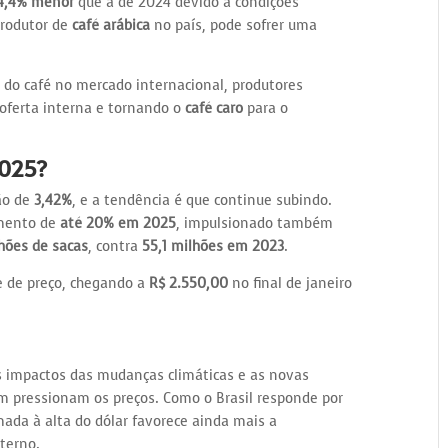
4,4% menor
que a de 2024 devido a condições
produtor de
café arábica
no país, pode sofrer uma
 do café no mercado internacional, produtores
 oferta interna e tornando o
café caro
para o
2025?
ão de
3,42%
, e a tendência é que continue subindo.
umento de
até 20% em 2025
, impulsionado também
lhões de sacas
, contra
55,1 milhões em 2023
.
e de preço, chegando a
R$ 2.550,00
no final de janeiro
os impactos das mudanças climáticas e as novas
 pressionam os preços. Como o Brasil responde por
mada à alta do dólar favorece ainda mais a
terno.