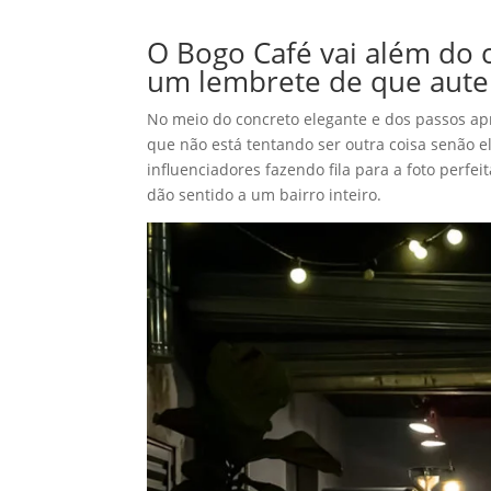
O Bogo Café vai além do 
um lembrete de que auten
No meio do concreto elegante e dos passos apr
que não está tentando ser outra coisa senão 
influenciadores fazendo fila para a foto perf
dão sentido a um bairro inteiro.