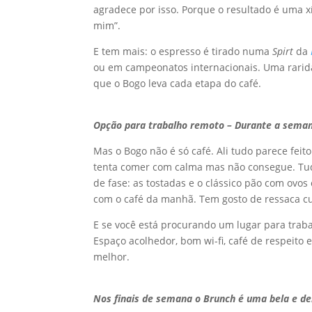
agradece por isso. Porque o resultado é uma xí
mim”.
E tem mais: o espresso é tirado numa
Spirt
da
ou em campeonatos internacionais. Uma rarida
que o Bogo leva cada etapa do café.
Opção para trabalho remoto – Durante a sema
Mas o Bogo não é só café. Ali tudo parece feit
tenta comer com calma mas não consegue. Tud
de fase: as tostadas e o clássico pão com ovo
com o café da manhã. Tem gosto de ressaca c
E se você está procurando um lugar para tra
Espaço acolhedor, bom wi-fi, café de respeito
melhor.
Nos finais de semana o Brunch é uma bela e del