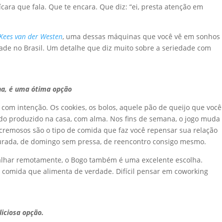
cara que fala. Que te encara. Que diz: “ei, presta atenção em
Kees van der Westen
, uma dessas máquinas que você vê em sonhos
de no Brasil. Um detalhe que diz muito sobre a seriedade com
na, é uma ótima opção
o com intenção. Os cookies, os bolos, aquele pão de queijo que você
o produzido na casa, com alma. Nos fins de semana, o jogo muda
s cremosos são o tipo de comida que faz você repensar sua relação
urada, de domingo sem pressa, de reencontro consigo mesmo.
balhar remotamente, o Bogo também é uma excelente escolha.
 e comida que alimenta de verdade. Difícil pensar em coworking
iciosa opção.