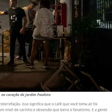
 no coração do Jardim Paulista
orrefação. Isso significa que o café que você toma ali foi
m nível de carinho e obsessão que beira o fanatismo. E a gente