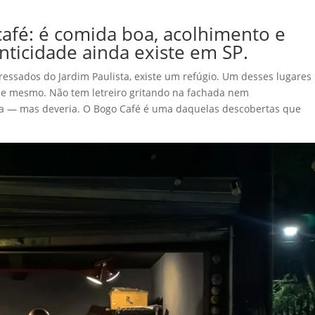
café: é comida boa, acolhimento e
ticidade ainda existe em SP.
essados do Jardim Paulista, existe um refúgio. Um desses lugares
ele mesmo. Não tem letreiro gritando na fachada nem
eita — mas deveria. O Bogo Café é uma daquelas descobertas que