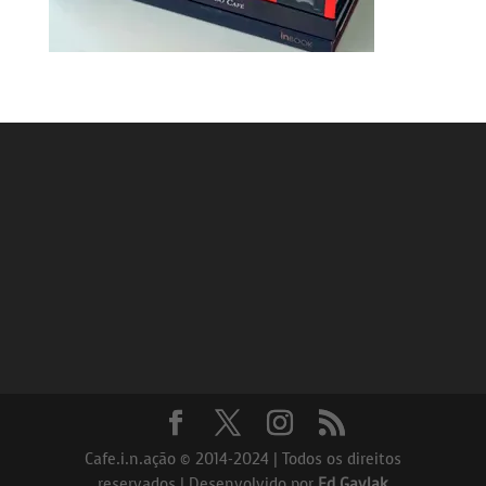
Cafe.i.n.ação © 2014-2024 | Todos os direitos
reservados | Desenvolvido por
Ed Gavlak