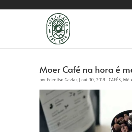
Moer Café na hora é m
por
Edenilso Gavlak
|
out 30, 2018
|
CAFÉS
,
Méto