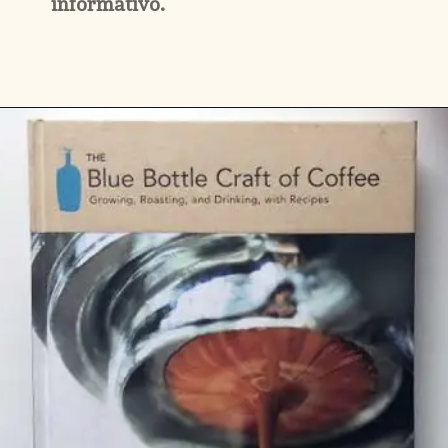
informativo.
Opening
https://www.amazon.com.br/World-Atlas-Coffee-Explored-Explained/dp/0228100941/ref=dp_ob_title_bk?&_encoding=UTF8&tag=drigoocof-20&linkCode=ur2&linkId=1a8038dad243f9792b28cccacd53fb12&camp=1789&creative=9325