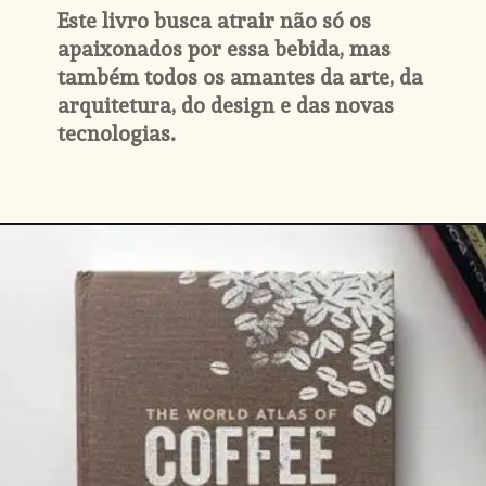
Este livro busca atrair não só os 
apaixonados por essa bebida, mas 
também todos os amantes da arte, da 
arquitetura, do design e das novas 
tecnologias.
Opening
https://www.amazon.com.br/Caf%C3%A9-com-design-arte-beber-ebook/dp/B07FSSDQ8H/ref=as_sl_pc_qf_sp_asin_til?tag=drigoocof-20&linkCode=w00&linkId=e55bca9586c5a6035c8f7c722ef5412d&creativeASIN=B07FSSDQ8H