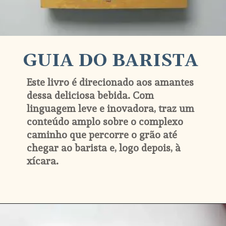
GUIA DO BARISTA
Este livro é direcionado aos amantes 
dessa deliciosa bebida. Com 
linguagem leve e inovadora, traz um 
conteúdo amplo sobre o complexo 
caminho que percorre o grão até 
chegar ao barista e, logo depois, à 
xícara.
Opening
https://www.amazon.com.br/Guia-do-Barista-Edgard-Bressani/dp/8560918116/ref=as_sl_pc_qf_sp_asin_til?tag=drigoocof-20&linkCode=w00&linkId=9bcfb5b79e66aa7eb6201dfb193acb39&creativeASIN=8560918116