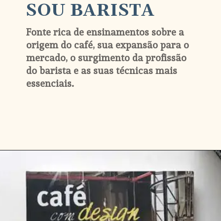
SOU BARISTA
Fonte rica de ensinamentos sobre a 
origem do café, sua expansão para o 
mercado, o surgimento da profissão 
do barista e as suas técnicas mais 
essenciais.
Opening
https://www.amazon.com.br/Sou-Barista-Concetta-Marcelina/dp/8539624125/ref=as_sl_pc_qf_sp_asin_til?tag=drigoocof-20&linkCode=w00&linkId=656b4a102c4324974bd6421f4fd889bd&creativeASIN=8539624125