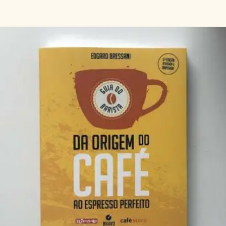
Opening
https://www.amazon.com.br/Chefs-Caf%C3%A9-Editora-Melhoramentos/dp/8506077672/ref=as_sl_pc_qf_sp_asin_til?tag=drigoocof-20&linkCode=w00&linkId=6f11c23636448918304b26ff7e1f27af&creativeASIN=8506077672