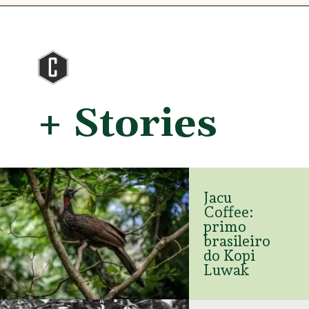
Opening
https://www.amazon.com.br/Blue-Bottle-Craft-Coffee-Roasting/dp/1607741180/ref=as_sl_pc_qf_sp_asin_til?tag=drigoocof-20&linkCode=w00&linkId=0430f8bfecd9f974533bdaf9a20012dc&creativeASIN=1607741180
+ Stories
Jacu 
Coffee: 
primo 
brasileiro 
do Kopi 
Luwak