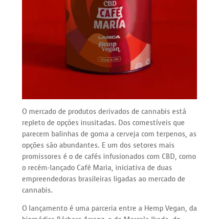
O mercado de produtos derivados de cannabis está
repleto de opções inusitadas. Dos comestíveis que
parecem balinhas de goma a cerveja com terpenos, as
opções são abundantes. E um dos setores mais
promissores é o de cafés infusionados com CBD, como
o recém-lançado Café Maria, iniciativa de duas
empreendedoras brasileiras ligadas ao mercado de
cannabis.
O lançamento é uma parceria entre a Hemp Vegan, da