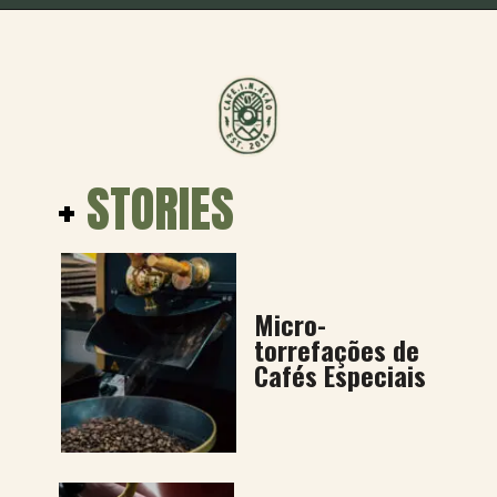
Opening
https://cafeinacao.com.br/guia-de-torrefacoes/
+
STORIES
Micro-
torrefações de
Cafés Especiais