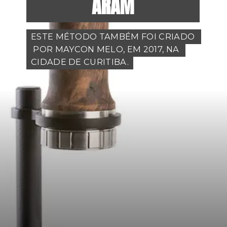
ARAM
ESTE MÉTODO TAMBÉM FOI CRIADO 
ESTE MÉTODO TAMBÉM FOI CRIADO 
 POR MAYCON MELO, EM 2017, NA 
 POR MAYCON MELO, EM 2017, NA 
CIDADE DE CURITIBA.
CIDADE DE CURITIBA.