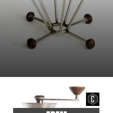
Opening
https://www.br.aram.coffee/product-page/coador-arame